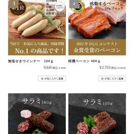
無塩せきウインナー 100ｇ
桜燻ベーコン 400ｇ
¥449
¥2,703
(税込 ¥484)
(税込 ¥2,919)