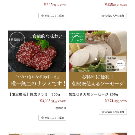
¥605
¥435
(税込 ¥653)
(税込 ¥469)
【限定復活】熟成サラミ 300g
無塩せき万能ソーセージ 200g
¥3,335
¥674
(税込 ¥3,601)
(税込 ¥727)
在庫切れ