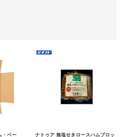
ハム・ベー
ナトゥア 無塩せきロースハムブロッ