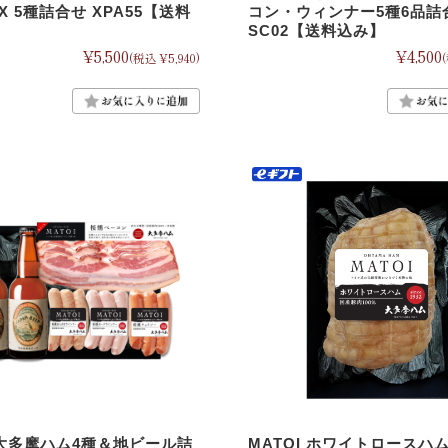
 X 5種詰合せ XPA55【送料
コン・ウィンナー5種6品詰
SC02【送料込み】
¥5,500
¥4,500
(税込 ¥5,940)
I 大多摩ハム4種＆地ビール詰
MATOI ホワイトロースハ