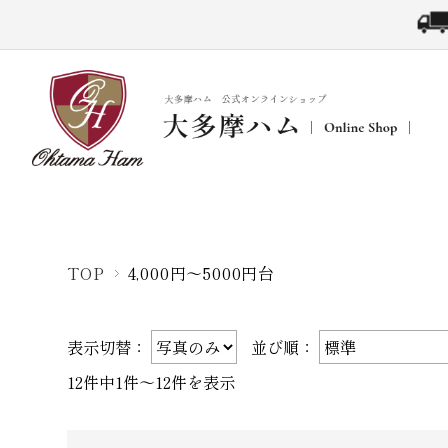
MATOI シリーズ
MATOI プレミアムシリーズ（TOKY
TOP
4,000円〜5000円台
ギフトセット
お試しセット
セール・アウトレッ
表示切替：
並び順：
手さげ袋
12件中1件〜12件を表示