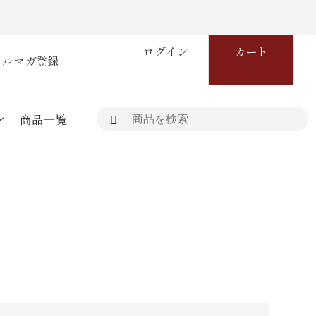
ログイン
カート
メルマガ登録
商品一覧
商品(業務用)
お酒（石川酒造）
大多摩グッズ