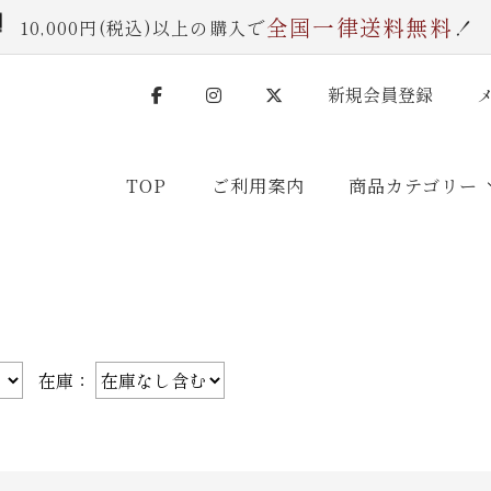
全国一律送料無料
10,000円(税込)以上の購入で
！
新規会員登録
TOP
ご利用案内
商品カテゴリー
O X）
ナトゥアシリーズ（無添加）
マイスターセレクション
ト
ハム
ソーセージ
ベーコン
サラミ・レバー
冷凍
在庫：