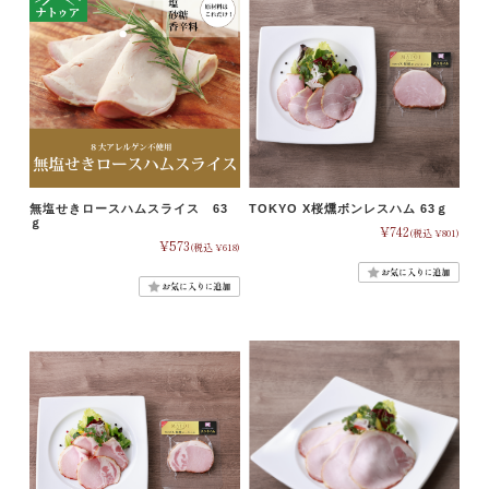
無塩せきロースハムスライス 63
TOKYO X桜燻ボンレスハム 63ｇ
ｇ
¥742
(税込 ¥801)
¥573
(税込 ¥618)