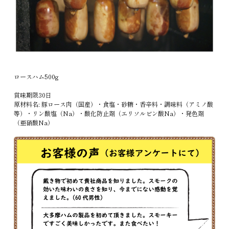
ロースハム500g
賞味期限30日
原材料名: 豚ロース肉（国産）・食塩・砂糖・香辛料・調味料（アミノ酸
等）・リン酸塩（Na）・酸化防止剤（エリソルビン酸Na）・発色剤
（亜硝酸Na）