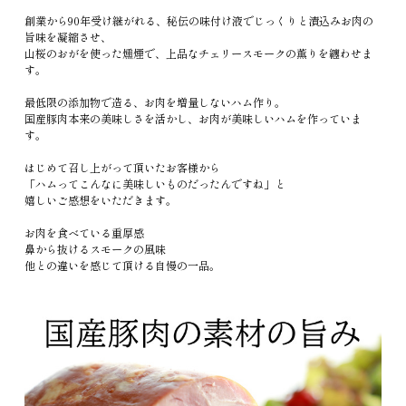
創業から90年受け継がれる、秘伝の味付け液でじっくりと漬込みお肉の
旨味を凝縮させ、
山桜のおがを使った燻煙で、上品なチェリースモークの薫りを纏わせま
す。
最低限の添加物で造る、お肉を増量しないハム作り。
国産豚肉本来の美味しさを活かし、お肉が美味しいハムを作っていま
す。
はじめて召し上がって頂いたお客様から
「ハムってこんなに美味しいものだったんですね」と
嬉しいご感想をいただきます。
お肉を食べている重厚感
鼻から抜けるスモークの風味
他との違いを感じて頂ける自慢の一品。