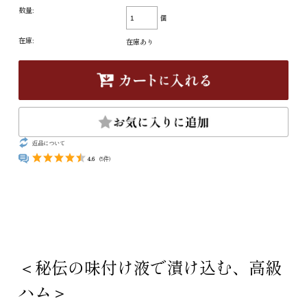
数量:
個
在庫:
在庫あり
返品について
4.6
(5件)
＜秘伝の味付け液で漬け込む、高級
ハム＞