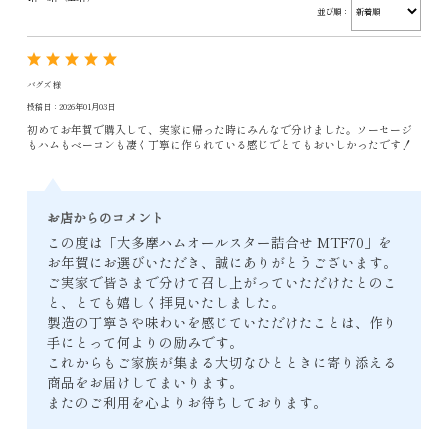
並び順：
バグズ 様
投稿日：2026年01月03日
初めてお年賀で購入して、実家に帰った時にみんなで分けました。ソーセージ
もハムもベーコンも凄く丁寧に作られている感じでとてもおいしかったです！
お店からのコメント
この度は「大多摩ハムオールスター詰合せ MTF70」を
お年賀にお選びいただき、誠にありがとうございます。
ご実家で皆さまで分けて召し上がっていただけたとのこ
と、とても嬉しく拝見いたしました。
製造の丁寧さや味わいを感じていただけたことは、作り
手にとって何よりの励みです。
これからもご家族が集まる大切なひとときに寄り添える
商品をお届けしてまいります。
またのご利用を心よりお待ちしております。